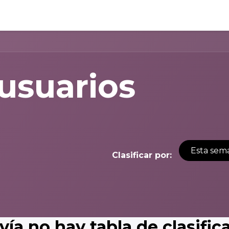
 usuarios
Esta sem
Clasificar por:
ía no hay tabla de clasific