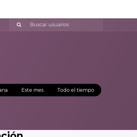
ana
Este mes
Todo el tiempo
ación.