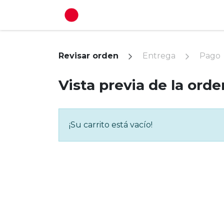
Ir al contenido
Inicio
Proyectos
Revisar orden
Entrega
Pago
Vista previa de la orde
¡Su carrito está vacío!