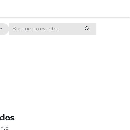
ados
nto.