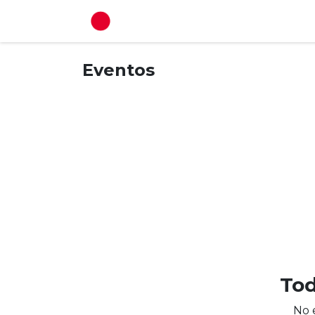
Ir al contenido
Inicio
Proyectos
Eventos
Tod
No 